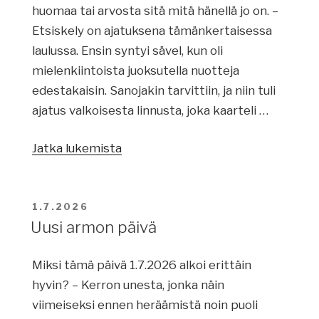
huomaa tai arvosta sitä mitä hänellä jo on. –
Etsiskely on ajatuksena tämänkertaisessa
laulussa. Ensin syntyi sävel, kun oli
mielenkiintoista juoksutella nuotteja
edestakaisin. Sanojakin tarvittiin, ja niin tuli
ajatus valkoisesta linnusta, joka kaarteli …
Jatka lukemista
”Tavoittelemisen
arvoistako?”
JULKAISTU
1.7.2026
Uusi armon päivä
Miksi tämä päivä 1.7.2026 alkoi erittäin
hyvin? – Kerron unesta, jonka näin
viimeiseksi ennen heräämistä noin puoli