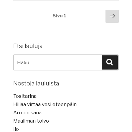
Artikkelien
Seur
Sivu
1
sivu
selaus
Etsi lauluja
Etsi
Haku
lauluja:
Nostoja lauluista
Tositarina
Hiljaa virtaa vesi eteenpäin
Armon sana
Maailman toivo
Ilo