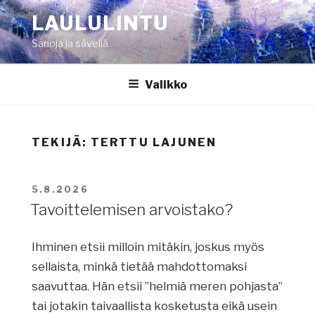
Siirry
LAULULINTU
sisältöön
Sanoja ja säveliä
Valikko
TEKIJÄ:
TERTTU LAJUNEN
JULKAISTU
5.8.2026
Tavoittelemisen arvoistako?
Ihminen etsii milloin mitäkin, joskus myös
sellaista, minkä tietää mahdottomaksi
saavuttaa. Hän etsii ”helmiä meren pohjasta”
tai jotakin taivaallista kosketusta eikä usein