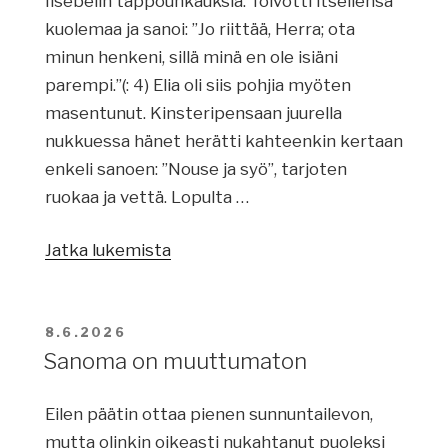
Iisebelin tappouhkauksia. Toivotti itsellensä
kuolemaa ja sanoi: ”Jo riittää, Herra; ota
minun henkeni, sillä minä en ole isiäni
parempi.”(: 4) Elia oli siis pohjia myöten
masentunut. Kinsteripensaan juurella
nukkuessa hänet herätti kahteenkin kertaan
enkeli sanoen: ”Nouse ja syö”, tarjoten
ruokaa ja vettä. Lopulta …
Jatka lukemista
”Yhteensattumiako?”
JULKAISTU
8.6.2026
Sanoma on muuttumaton
Eilen päätin ottaa pienen sunnuntailevon,
mutta olinkin oikeasti nukahtanut puoleksi