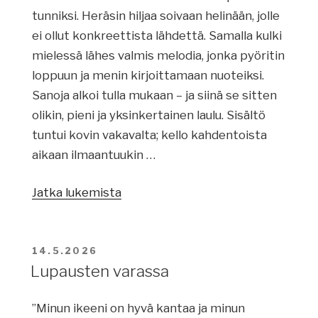
tunniksi. Heräsin hiljaa soivaan helinään, jolle
ei ollut konkreettista lähdettä. Samalla kulki
mielessä lähes valmis melodia, jonka pyöritin
loppuun ja menin kirjoittamaan nuoteiksi.
Sanoja alkoi tulla mukaan – ja siinä se sitten
olikin, pieni ja yksinkertainen laulu. Sisältö
tuntui kovin vakavalta; kello kahdentoista
aikaan ilmaantuukin …
Jatka lukemista
”Sanoma
on
muuttumaton”
JULKAISTU
14.5.2026
Lupausten varassa
”Minun ikeeni on hyvä kantaa ja minun