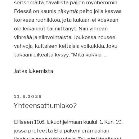
seitsemältä, tavallista paljon myöhemmin.
Edessä on kaunis näkymä: pelto jolla kasvaa
korkeaa ruohikkoa, jota kukaan ei koskaan
ole leikannut tai niittänyt. Niin vihreän
vihreää ja elinvoimaista. Joukossa nousee
vahvoja, kultaisen keltaisia voikukkia. Joku
takaani oikealta kysyy: ”Mitä kukkia …
Jatka lukemista
”Uusi
armon
päivä”
JULKAISTU
11.6.2026
Yhteensattumiako?
Eiliseen 10.6. lukuohjelmaan kuului 1. Kun. 19,
jossa profeetta Elia pakeni erämaahan