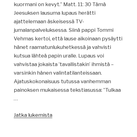
kuormani on kevyt.” Matt. 11: 30 Tämä
Jeesuksen lausuma lupaus herätti
ajattelemaan äskeisessä TV-
jumalanpalveluksessa. Siinä pappi Tommi
Vehmas kertoi, että lause aikoinaan pysäytti
hänet raamatunlukuhetkessä ja vahvisti
kutsua lähteä papin uralle. Lupaus voi
vahvistaa jokaista ’tavallistakin’ ihmistä –
varsinkin hänen valintatilanteissaan.
Ajatuskokonaisuus tutussa vanhemman
painoksen mukaisessa tekstiasussa: ”Tulkaa
…
Jatka lukemista
”Lupausten
varassa”