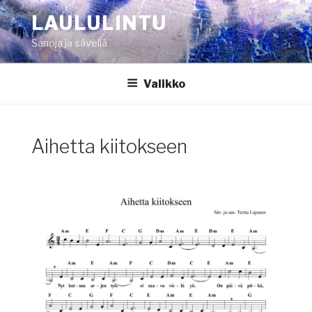
Siirry
LAULULINTU
sisältöön
Sanoja ja säveliä
Valikko
Aihetta kiitokseen