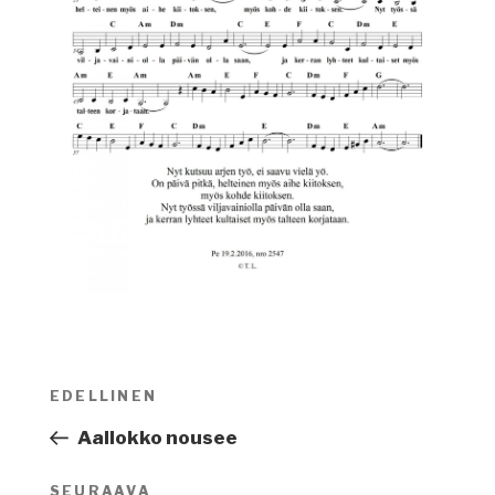
Artikkelien
EDELLINEN
Edellinen
selaus
artikkeli
Aallokko nousee
SEURAAVA