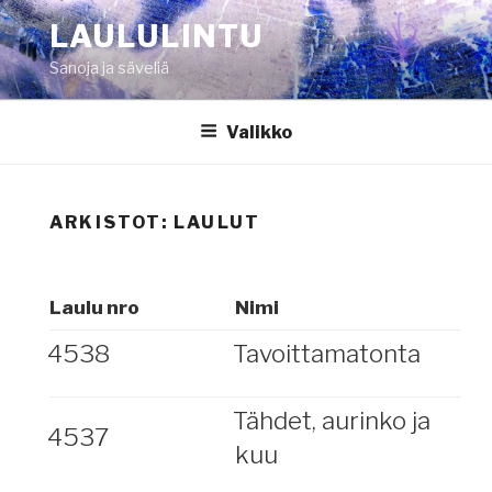
Siirry
LAULULINTU
sisältöön
Sanoja ja säveliä
Valikko
ARKISTOT:
LAULUT
Laulu nro
Nimi
4538
Tavoittamatonta
Tähdet, aurinko ja
4537
kuu