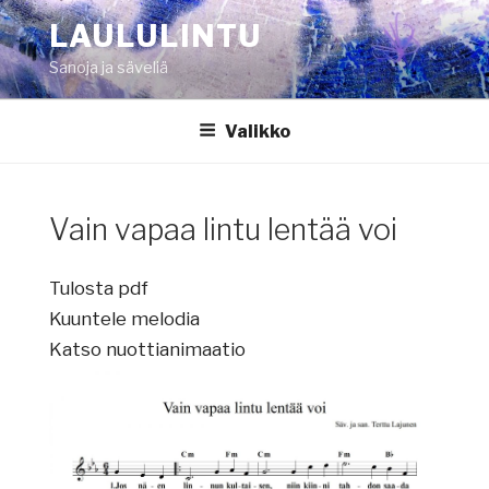
Siirry
LAULULINTU
sisältöön
Sanoja ja säveliä
Valikko
Vain vapaa lintu lentää voi
Tulosta pdf
Kuuntele melodia
Katso nuottianimaatio