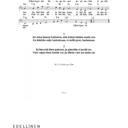
Artikkelien
EDELLINEN
Edellinen