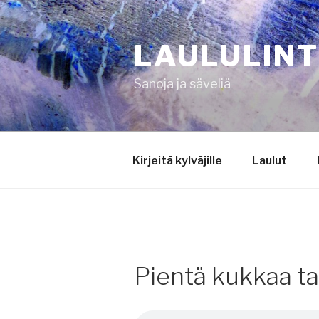
Siirry
sisältöön
LAULULIN
Sanoja ja säveliä
Kirjeitä kylväjille
Laulut
Pientä kukkaa tal