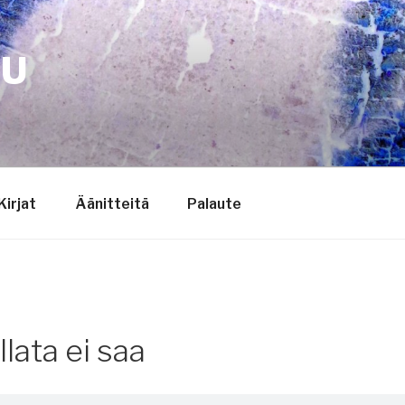
TU
Kirjat
Äänitteitä
Palaute
lata ei saa