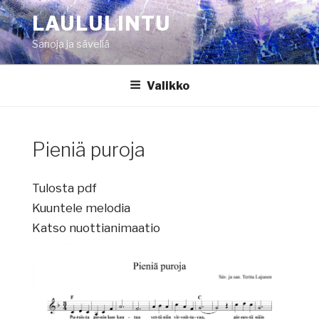
Siirry
LAULULINTU
sisältöön
Sanoja ja säveliä
Valikko
Pieniä puroja
Tulosta pdf
Kuuntele melodia
Katso nuottianimaatio