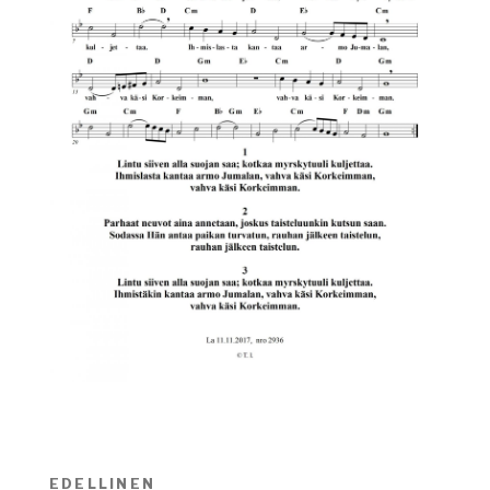
Artikkelien
EDELLINEN
Edellinen