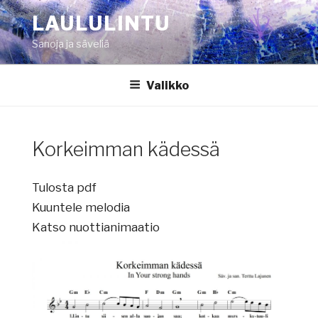
Siirry
LAULULINTU
sisältöön
Sanoja ja säveliä
Valikko
Korkeimman kädessä
Tulosta pdf
Kuuntele melodia
Katso nuottianimaatio