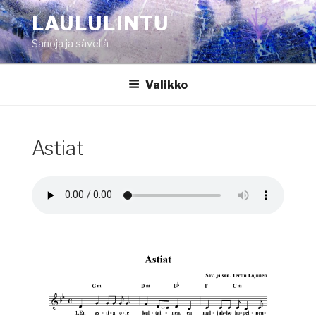
Siirry
LAULULINTU
sisältöön
Sanoja ja säveliä
Valikko
Astiat