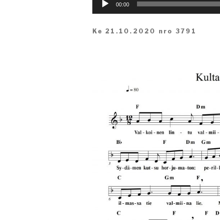
Äänitoistin
00:00
Ke 21.10.2020 nro 3791