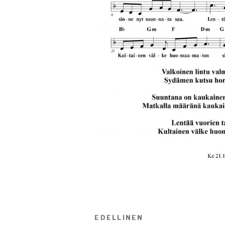
Artikkelien
EDELLINEN
Edellinen