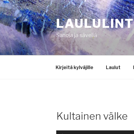
Siirry
sisältöön
LAULULIN
Sanoja ja säveliä
Kirjeitä kylväjille
Laulut
Kultainen välke