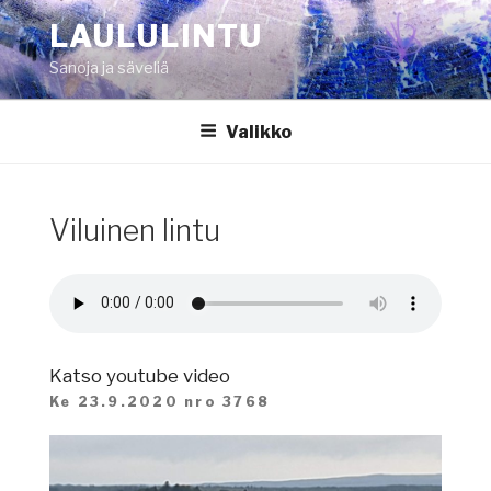
Siirry
LAULULINTU
sisältöön
Sanoja ja säveliä
Valikko
Viluinen lintu
Katso youtube video
Ke 23.9.2020 nro 3768