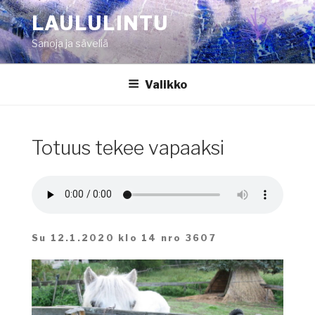
Siirry
LAULULINTU
sisältöön
Sanoja ja säveliä
Valikko
Totuus tekee vapaaksi
Su 12.1.2020 klo 14 nro 3607