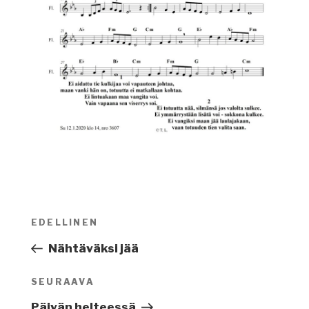
Artikkelien
EDELLINEN
Edellinen
selaus
artikkeli
Nähtäväksi jää
SEURAAVA
Seuraava
artikkeli
Päivän helteessä