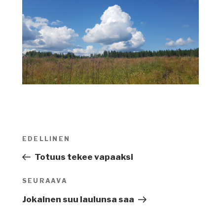
Artikkelien
EDELLINEN
Edellinen
selaus
artikkeli
Totuus tekee vapaaksi
SEURAAVA
Seuraava
artikkeli
Jokainen suu laulunsa saa