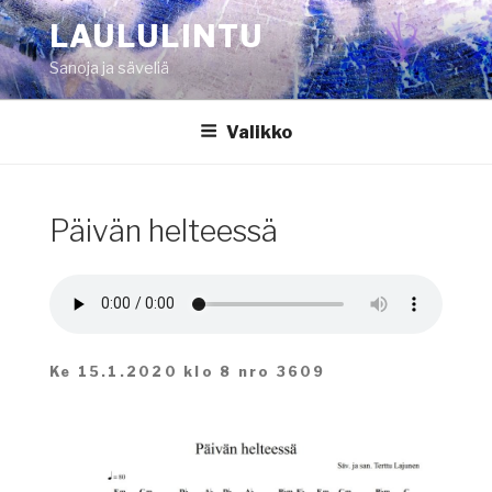
Siirry
LAULULINTU
sisältöön
Sanoja ja säveliä
Valikko
Päivän helteessä
Ke 15.1.2020 klo 8 nro 3609