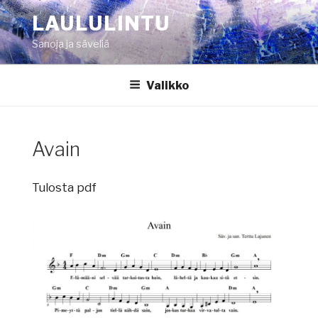
Siirry
LAULULINTU
sisältöön
Sanoja ja säveliä
Valikko
Avain
Tulosta pdf