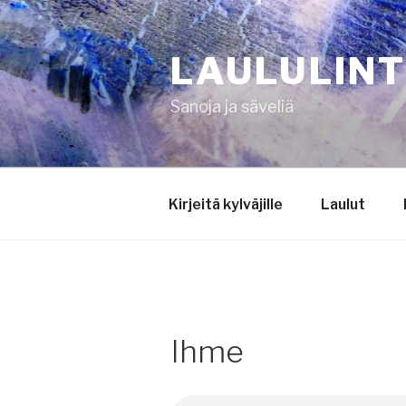
Siirry
sisältöön
LAULULIN
Sanoja ja säveliä
Kirjeitä kylväjille
Laulut
Ihme