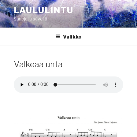
Siirry
LAULULINTU
sisältöön
Sanoja ja säveliä
Valikko
Valkeaa unta