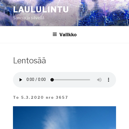
Siirry
LAULULINTU
sisältöön
Sanoja ja säveliä
Valikko
Lentosää
To 5.3.2020 nro 3657