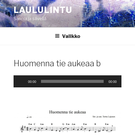
Siirry
LAULULINTU
sisältöön
Sanoja ja säveliä
Valikko
Huomenna tie aukeaa b
Äänitoistin
00:00
00:00