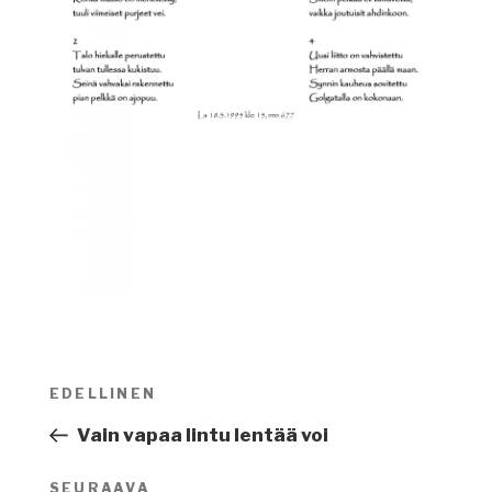
Artikkelien
EDELLINEN
Edellinen
selaus
artikkeli
Vain vapaa lintu lentää voi
SEURAAVA