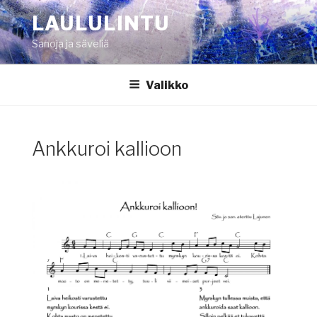
Siirry
LAULULINTU
sisältöön
Sanoja ja säveliä
Valikko
Ankkuroi kallioon