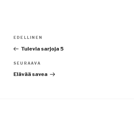
Artikkelien
EDELLINEN
Edellinen
selaus
artikkeli
Tulevia sarjoja 5
SEURAAVA
Seuraava
artikkeli
Elävää savea