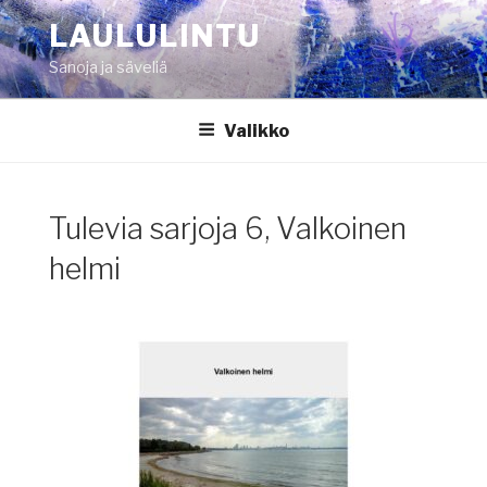
Siirry
LAULULINTU
sisältöön
Sanoja ja säveliä
Valikko
Tulevia sarjoja 6, Valkoinen
helmi