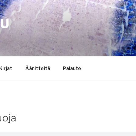
TU
Kirjat
Äänitteitä
Palaute
uoja