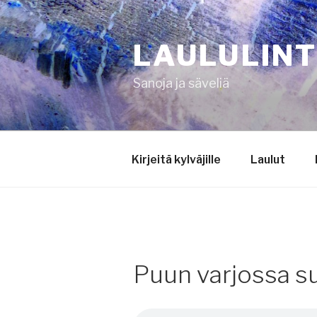
Siirry
sisältöön
LAULULIN
Sanoja ja säveliä
Kirjeitä kylväjille
Laulut
Puun varjossa s