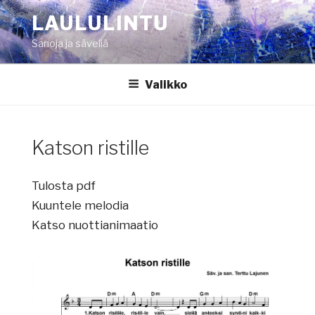
Siirry
LAULULINTU
sisältöön
Sanoja ja säveliä
Valikko
Katson ristille
Tulosta pdf
Kuuntele melodia
Katso nuottianimaatio