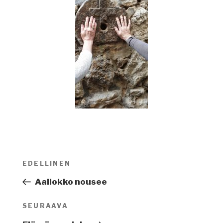
Artikkelien
EDELLINEN
Edellinen
selaus
artikkeli
Aallokko nousee
SEURAAVA
Seuraava
artikkeli