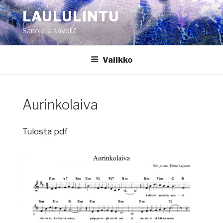
Siirry
LAULULINTU
sisältöön
Sanoja ja säveliä
Valikko
Aurinkolaiva
Tulosta pdf