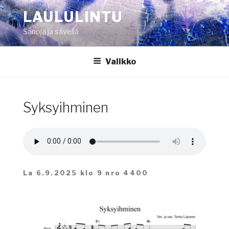
Siirry
LAULULINTU
sisältöön
Sanoja ja säveliä
Valikko
Syksyihminen
La 6.9.2025 klo 9 nro 4400