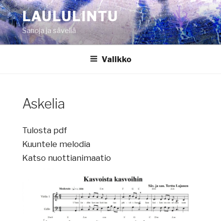
Siirry
LAULULINTU
sisältöön
Sanoja ja säveliä
Valikko
Askelia
Tulosta pdf
Kuuntele melodia
Katso nuottianimaatio