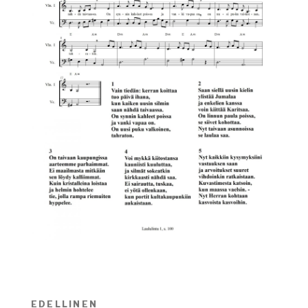
Artikkelien
EDELLINEN
Edellinen