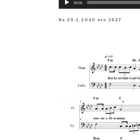
Äänitoistin
00:00
Ke 29.1.2020 nro 3627