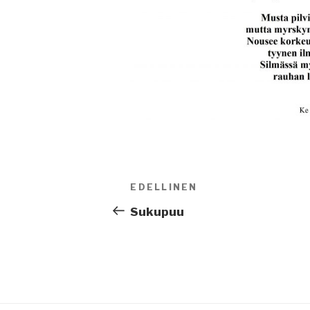
Artikkelien
EDELLINEN
Edellinen
selaus
artikkeli
Sukupuu