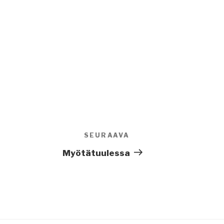
SEURAAVA
Seuraava
artikkeli
Myötätuulessa