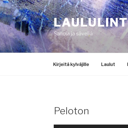
Siirry
sisältöön
LAULULIN
Sanoja ja säveliä
Kirjeitä kylväjille
Laulut
Peloton