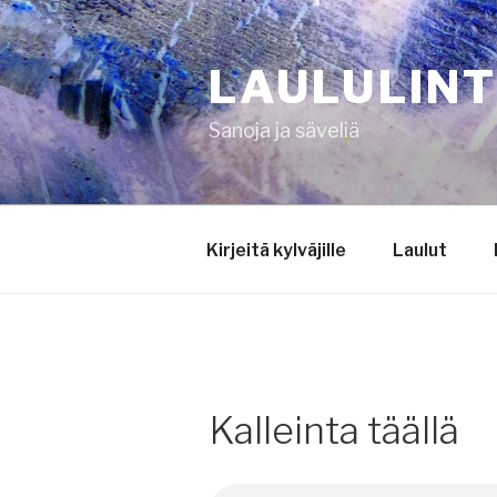
Siirry
sisältöön
LAULULIN
Sanoja ja säveliä
Kirjeitä kylväjille
Laulut
Kalleinta täällä