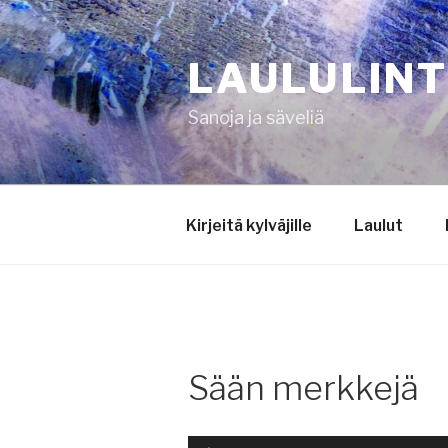
Siirry
sisältöön
LAULULIN
Sanoja ja säveliä
Kirjeitä kylväjille
Laulut
Sään merkkejä