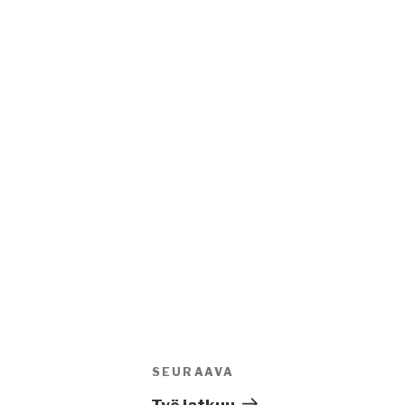
SEURAAVA
Seuraava
artikkeli
Työ jatkuu