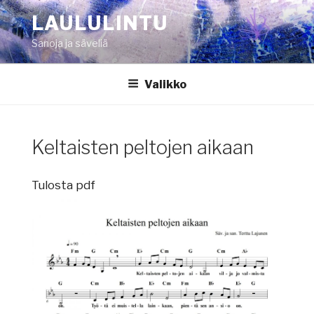
Siirry
LAULULINTU
sisältöön
Sanoja ja säveliä
Valikko
Keltaisten peltojen aikaan
Tulosta pdf