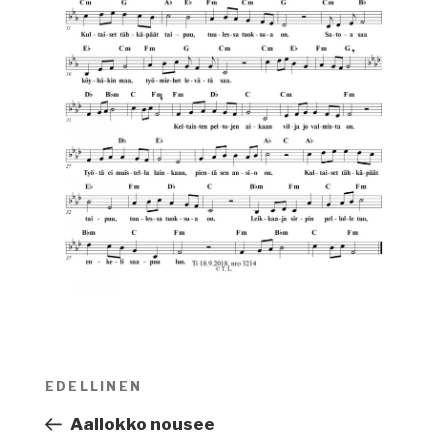
Artikkelien
EDELLINEN
Edellinen
selaus
artikkeli
Aallokko nousee