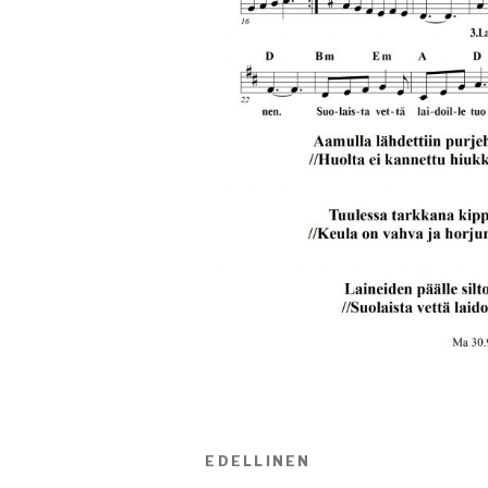
Artikkelien
EDELLINEN
Edellinen