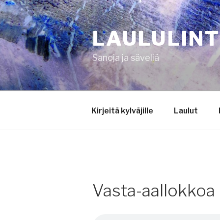
Siirry
sisältöön
LAULULIN
Sanoja ja säveliä
Kirjeitä kylväjille
Laulut
Vasta-aallokkoa