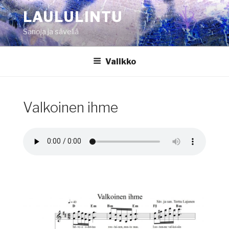
Siirry
LAULULINTU
sisältöön
Sanoja ja säveliä
Valikko
Valkoinen ihme