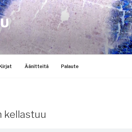
TU
Kirjat
Äänitteitä
Palaute
 kellastuu