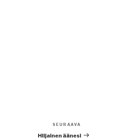
SEURAAVA
Seuraava
artikkeli
Hiljainen äänesi