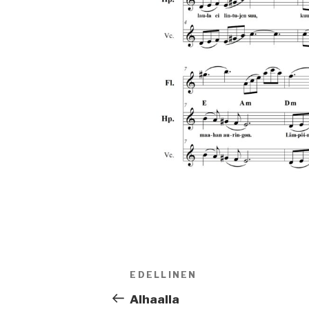
Artikkelien
EDELLINEN
Edellinen
selaus
artikkeli
Alhaalla