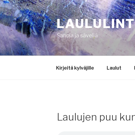
Siirry
sisältöön
LAULULIN
Sanoja ja säveliä
Kirjeitä kylväjille
Laulut
Laulujen puu kun