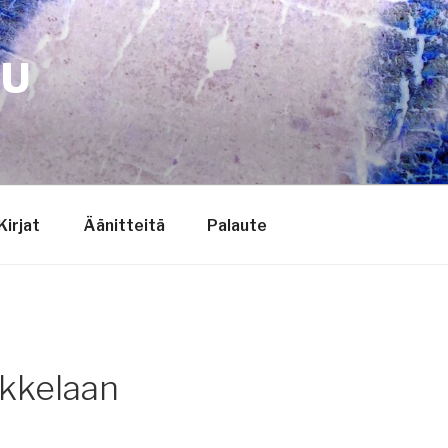
TU
Kirjat
Äänitteitä
Palaute
ukkelaan