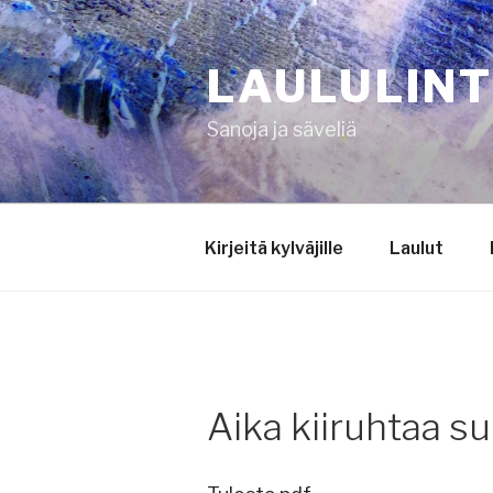
Siirry
sisältöön
LAULULIN
Sanoja ja säveliä
Kirjeitä kylväjille
Laulut
Aika kiiruhtaa s