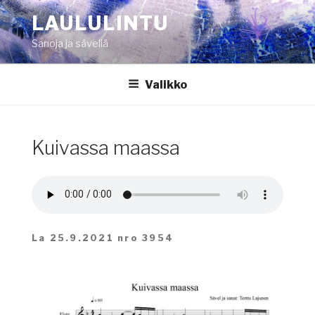
Siirry
LAULULINTU
sisältöön
Sanoja ja säveliä
Valikko
Kuivassa maassa
La 25.9.2021 nro 3954