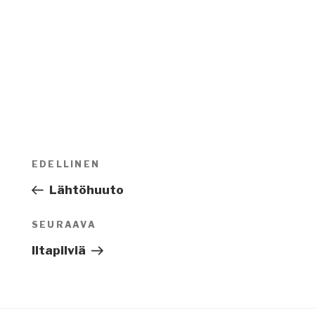
Artikkelien
EDELLINEN
Edellinen
selaus
artikkeli
Lähtöhuuto
SEURAAVA
Seuraava
artikkeli
Iltapilviä