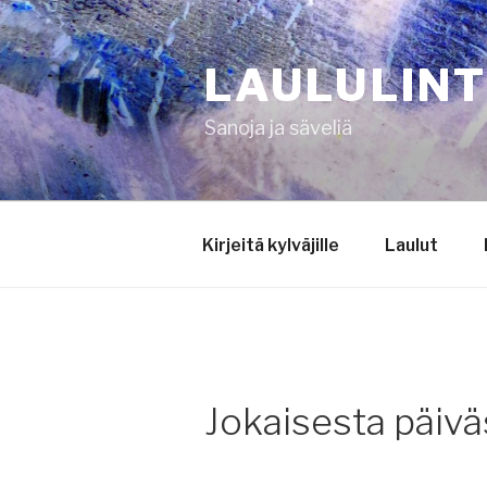
Siirry
sisältöön
LAULULIN
Sanoja ja säveliä
Kirjeitä kylväjille
Laulut
Jokaisesta päiväs