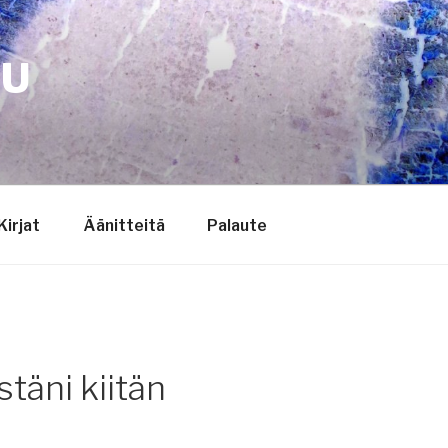
TU
Kirjat
Äänitteitä
Palaute
täni kiitän