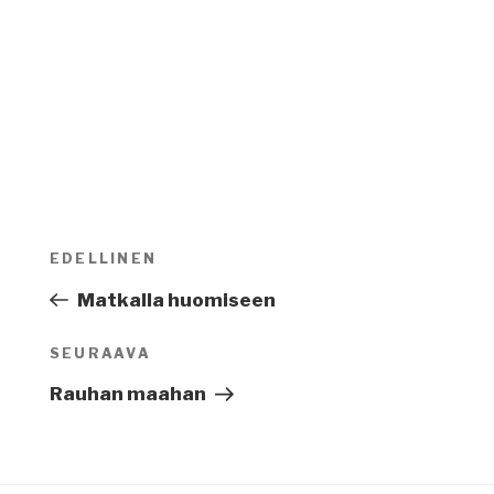
Artikkelien
EDELLINEN
Edellinen
selaus
artikkeli
Matkalla huomiseen
SEURAAVA
Seuraava
artikkeli
Rauhan maahan