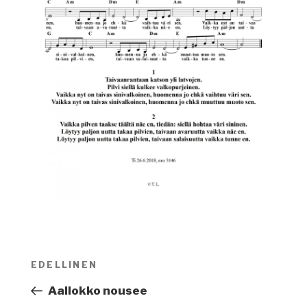
Artikkelien
EDELLINEN
Edellinen
selaus
artikkeli
Aallokko nousee