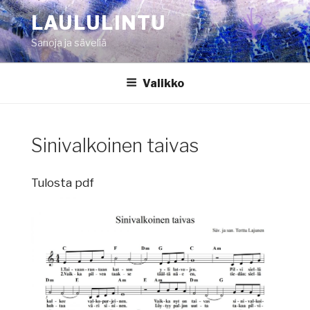
Siirry
LAULULINTU
sisältöön
Sanoja ja säveliä
Valikko
Sinivalkoinen taivas
Tulosta pdf