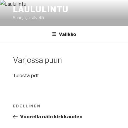
Siirry
LAULULINTU
sisältöön
Sanoja ja säveliä
Valikko
Varjossa puun
Tulosta pdf
Artikkelien
EDELLINEN
Edellinen
selaus
artikkeli
Vuorella näin kirkkauden