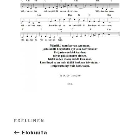
Artikkelien
EDELLINEN
Edellinen
selaus
artikkeli
Elokuuta