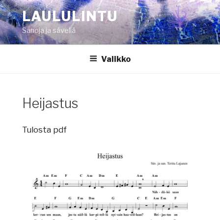
Siirry
LAULULINTU
sisältöön
Sanoja ja säveliä
Valikko
Heijastus
Tulosta pdf