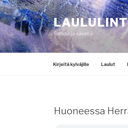
Siirry
sisältöön
LAULULIN
Sanoja ja säveliä
Kirjeitä kylväjille
Laulut
Huoneessa Herr