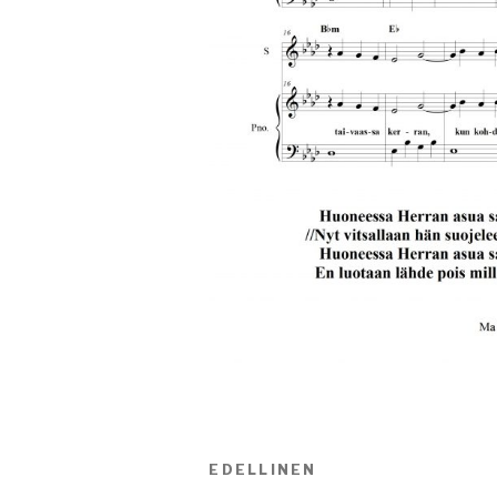
Artikkelien
EDELLINEN
Edellinen