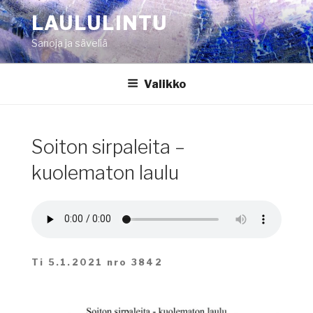
Siirry
LAULULINTU
sisältöön
Sanoja ja säveliä
Valikko
Soiton sirpaleita –
kuolematon laulu
Ti 5.1.2021 nro 3842