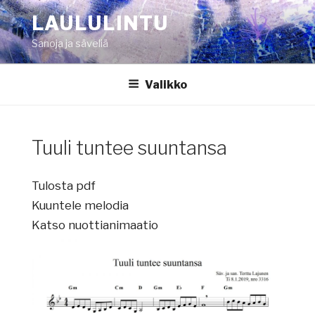
Siirry
LAULULINTU
sisältöön
Sanoja ja säveliä
Valikko
Tuuli tuntee suuntansa
Tulosta pdf
Kuuntele melodia
Katso nuottianimaatio