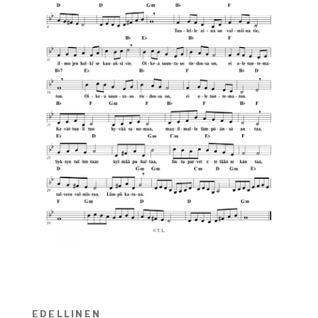
Artikkelien
EDELLINEN
Edellinen