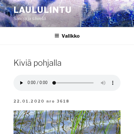
Siirry
LAULULINTU
sisältöön
Sanoja ja säveliä
Valikko
Kiviä pohjalla
22.01.2020 nro 3618