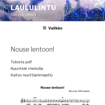
Siirry
LAULULINTU
sisältöön
Sanoja ja säveliä
Valikko
Nouse lentoon!
Tulosta pdf
Kuuntele melodia
Katso nuottianimaatio