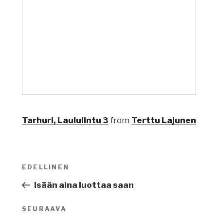
Tarhuri, Laululintu 3
from
Terttu Lajunen
Artikkelien
EDELLINEN
Edellinen
selaus
artikkeli
Isään aina luottaa saan
SEURAAVA
Seuraava