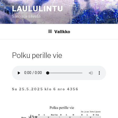
Siirry
LAULULINTU
sisältöön
Sanoja ja säveliä
Valikko
Polku perille vie
Su 25.5.2025 klo 6 nro 4356