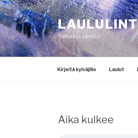
Siirry
sisältöön
LAULULIN
Sanoja ja säveliä
Kirjeitä kylväjille
Laulut
Aika kulkee