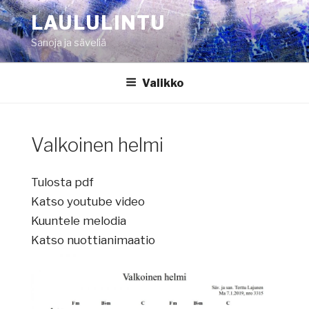
Siirry
LAULULINTU
sisältöön
Sanoja ja säveliä
Valikko
Valkoinen helmi
Tulosta pdf
Katso youtube video
Kuuntele melodia
Katso nuottianimaatio