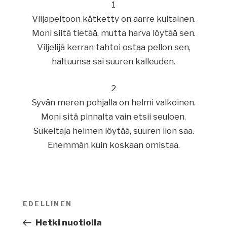
1
Viljapeltoon kätketty on aarre kultainen.
Moni siitä tietää, mutta harva löytää sen.
Viljelijä kerran tahtoi ostaa pellon sen,
haltuunsa sai suuren kalleuden.
2
Syvän meren pohjalla on helmi valkoinen.
Moni sitä pinnalta vain etsii seuloen.
Sukeltaja helmen löytää, suuren ilon saa.
Enemmän kuin koskaan omistaa.
Artikkelien
EDELLINEN
Edellinen
selaus
artikkeli
Hetki nuotiolla