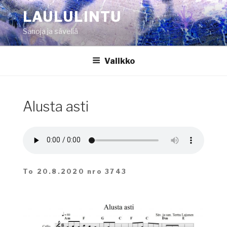
Siirry
LAULULINTU
sisältöön
Sanoja ja säveliä
Valikko
Alusta asti
To 20.8.2020 nro 3743