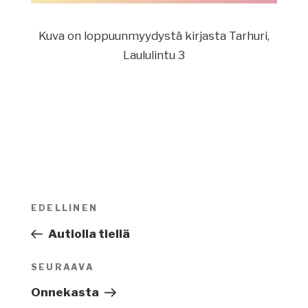
Kuva on loppuunmyydystä kirjasta Tarhuri,
Laululintu 3
Artikkelien
EDELLINEN
Edellinen
selaus
artikkeli
Autiolla tiellä
SEURAAVA
Seuraava
artikkeli
Onnekasta