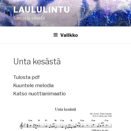
Siirry
LAULULINTU
sisältöön
Sanoja ja säveliä
Valikko
Unta kesästä
Tulosta pdf
Kuuntele melodia
Katso nuottianimaatio