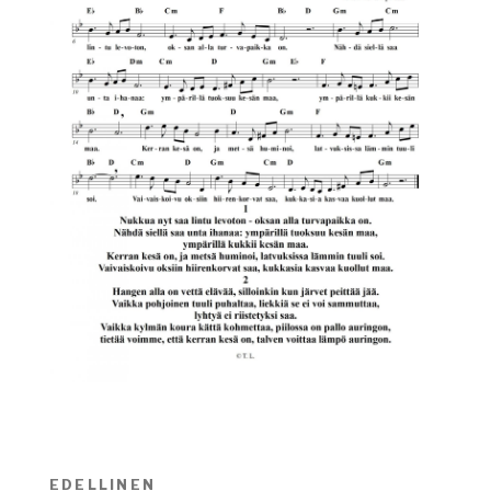
Artikkelien
EDELLINEN
Edellinen