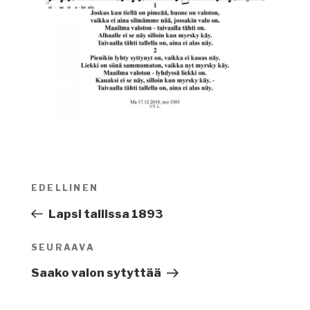
Artikkelien
EDELLINEN
Edellinen
selaus
artikkeli
Lapsi tallissa 1893
SEURAAVA
Seuraava
artikkeli
Saako valon sytyttää