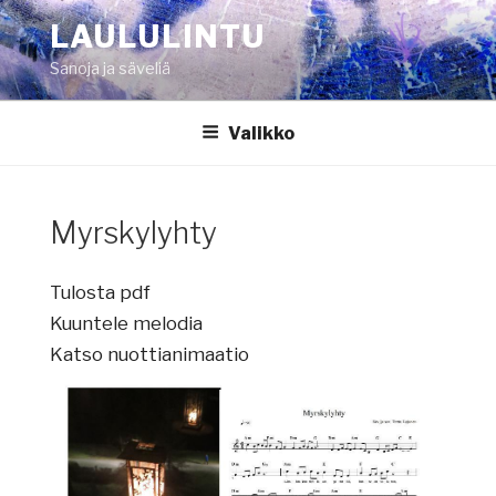
Siirry
LAULULINTU
sisältöön
Sanoja ja säveliä
Valikko
Myrskylyhty
Tulosta pdf
Kuuntele melodia
Katso nuottianimaatio